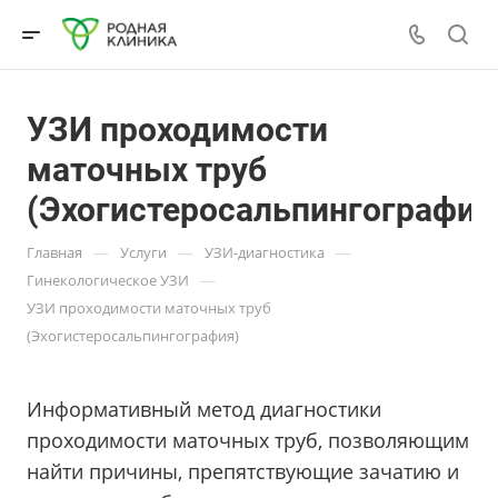
УЗИ проходимости
маточных труб
(Эхогистеросальпингография
—
—
—
Главная
Услуги
УЗИ-диагностика
—
Гинекологическое УЗИ
УЗИ проходимости маточных труб
(Эхогистеросальпингография)
Информативный метод диагностики
проходимости маточных труб, позволяющим
найти причины, препятствующие зачатию и