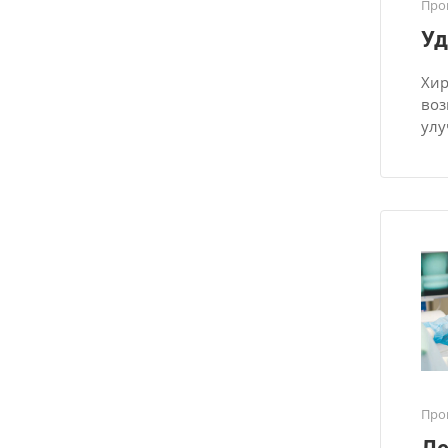
Про
Уд
Хир
воз
улу
Про