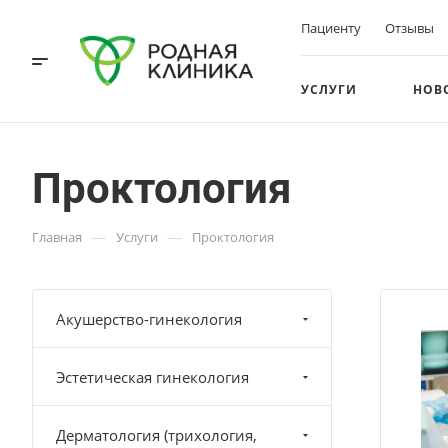
Пациенту
Отзывы
УСЛУГИ
НОВ
Проктология
—
—
Главная
Услуги
Проктология
Акушерство-гинекология
Эстетическая гинекология
Дерматология (трихология,