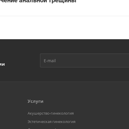
чение анальной трещины
ии
Услуги
Акушерство-гинекология
Эстетическая гинекология