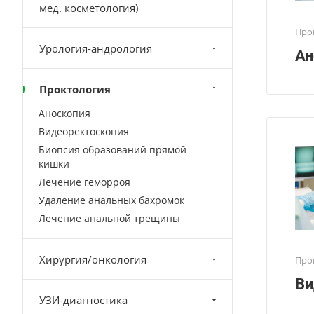
мед. косметология)
Про
Урология-андрология
Ан
Проктология
Аноскопия
Видеоректоскопия
Биопсия образований прямой
кишки
Лечение геморроя
Удаление анальных бахромок
Лечение анальной трещины
Хирургия/онкология
Про
Ви
УЗИ-диагностика