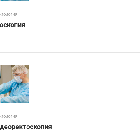
ктология
оскопия
ктология
деоректоскопия