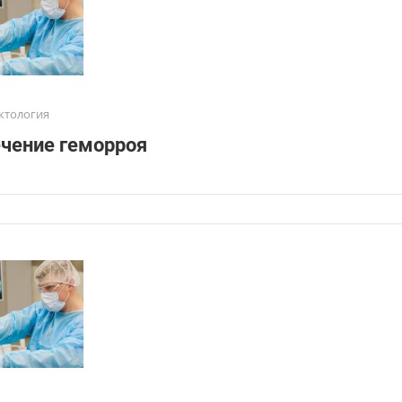
ктология
чение геморроя